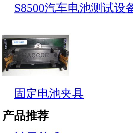
S8500汽车电池测试设
固定电池夹具
产品推荐