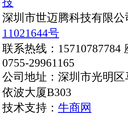
深圳市世迈腾科技有限公
11021644号
联系热线：15710787784
0755-29961165
公司地址：深圳市光明区
依波大厦B303
技术支持：
牛商网