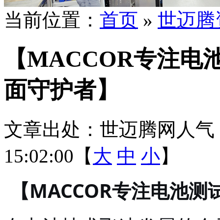
当前位置：
首页
»
世迈腾
【MACCOR专注电
面守护者】
文章出处：世迈腾网
人气
15:02:00【
大
中
小
】
【
MACCOR
专注电池测