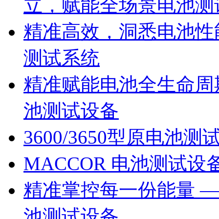
立，赋能全场景电池测
精准高效，洞悉电池性
测试系统
精准赋能电池全生命周期
池测试设备
3600/3650型原电池测
MACCOR 电池测试
精准掌控每一份能量 —— 
池测试设备