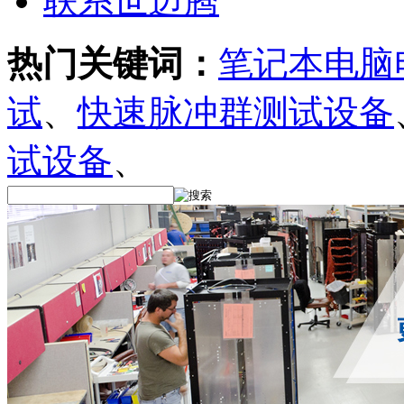
联系世迈腾
热门关键词：
笔记本电脑
试
、
快速脉冲群测试设备
试设备
、