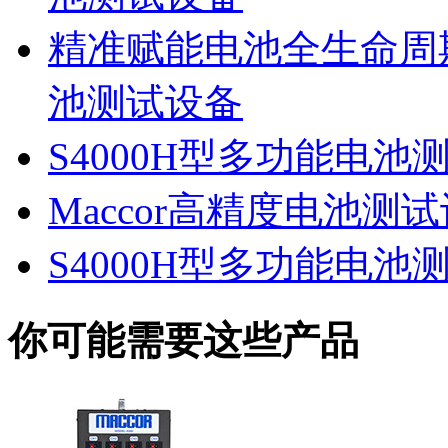
精准赋能电池全生命周期
池测试设备
S4000H型多功能电
Maccor高精度电池测
S4000H型多功能电池
你可能需要这些产品