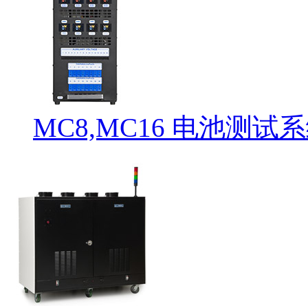
MC8,MC16 电池测试