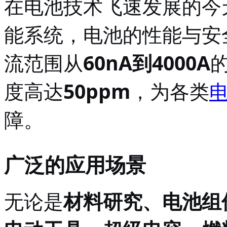
在电池技术飞速发展的今
能系统，电池的性能与安
流范围从
60nA到4000A
度高达
50ppm
，为各类
障。
广泛的应用场景
无论是
材料研究、电池组