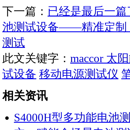
下一篇：
已经是最后一篇
池测试设备——精准定制
测试
此文关键字：
maccor
太阳
试设备
移动电源测试仪
相关资讯
S4000H型多功能电