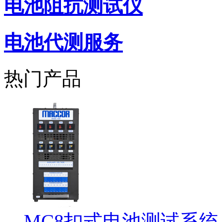
电池阻抗测试仪
电池代测服务
热门产品
MC8扣式电池测试系统