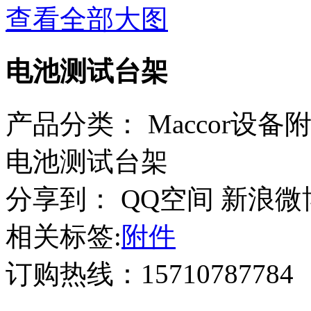
查看全部大图
电池测试台架
产品分类：
Maccor设备
电池测试台架
分享到：
QQ空间
新浪微
相关标签:
附件
订购热线：
15710787784