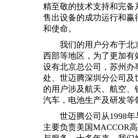
精至敬的技术支持和完备
售出设备的成功运行和赢
和使命。
我们的用户分布于北京
西部等地区，为了更加有
设有北京总公司，苏州办
处、世迈腾深圳分公司及
的用户涉及航天、航空、
汽车，电池生产及研发等
世迈腾公司从1998年与
主要负责美国MACCOR