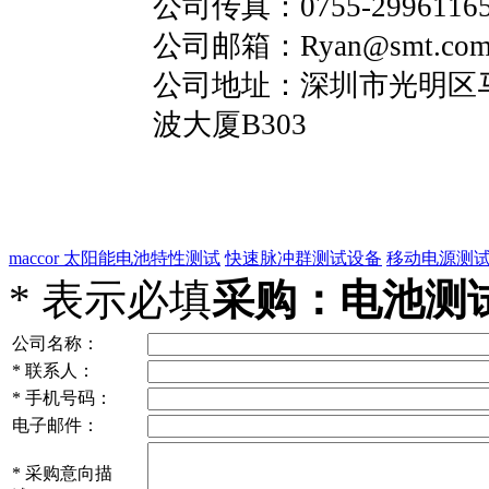
公司传真：
0755-2996116
公司邮箱：Ryan@smt.com
公司地址：
深圳市光明区
波大厦B303
maccor
太阳能电池特性测试
快速脉冲群测试设备
移动电源测
*
表示必填
采购：电池测
公司名称：
*
联系人：
*
手机号码：
电子邮件：
*
采购意向描