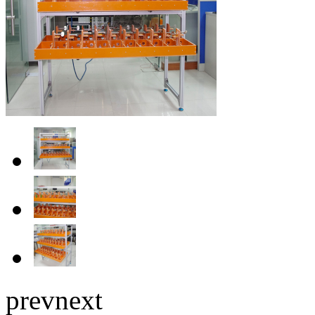
prev
next